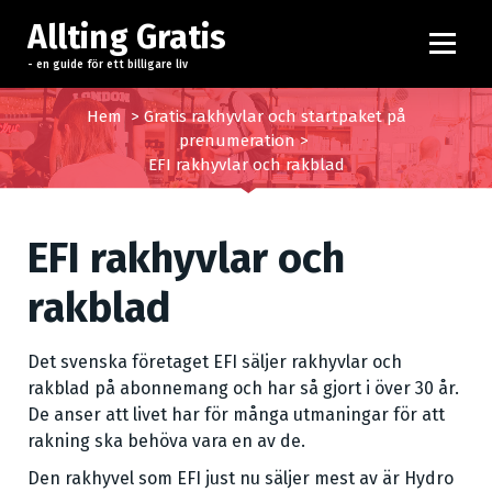
H
Allting Gratis
o
p
- en guide för ett billigare liv
p
a
Hem
>
Gratis rakhyvlar och startpaket på
prenumeration
>
t
EFI rakhyvlar och rakblad
i
l
l
EFI rakhyvlar och
i
n
rakblad
n
e
h
Det svenska företaget EFI säljer rakhyvlar och
å
rakblad på abonnemang och har så gjort i över 30 år.
l
De anser att livet har för många utmaningar för att
l
rakning ska behöva vara en av de.
Den rakhyvel som EFI just nu säljer mest av är Hydro