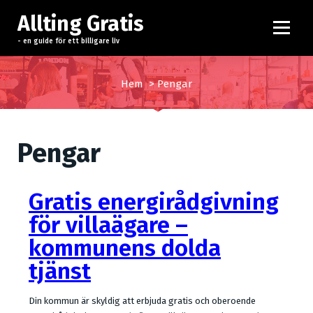
H
Allting Gratis
o
p
- en guide för ett billigare liv
p
a
Hem
>
Pengar
t
i
l
l
Pengar
i
n
n
Gratis energirådgivning
e
för villaägare –
h
kommunens dolda
å
l
tjänst
l
Din kommun är skyldig att erbjuda gratis och oberoende