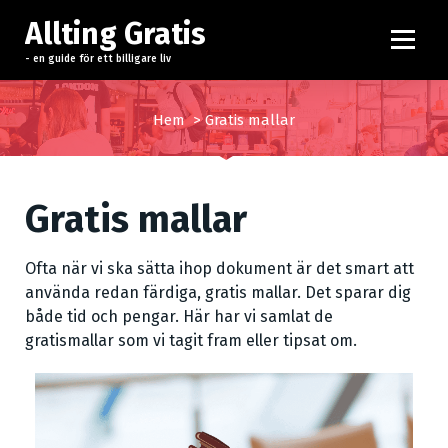
H
Allting Gratis
o
p
- en guide för ett billigare liv
p
a
Hem
>
Gratis mallar
t
i
l
l
Gratis mallar
i
n
Ofta när vi ska sätta ihop dokument är det smart att
n
använda redan färdiga, gratis mallar. Det sparar dig
e
både tid och pengar. Här har vi samlat de
h
gratismallar som vi tagit fram eller tipsat om.
å
l
l