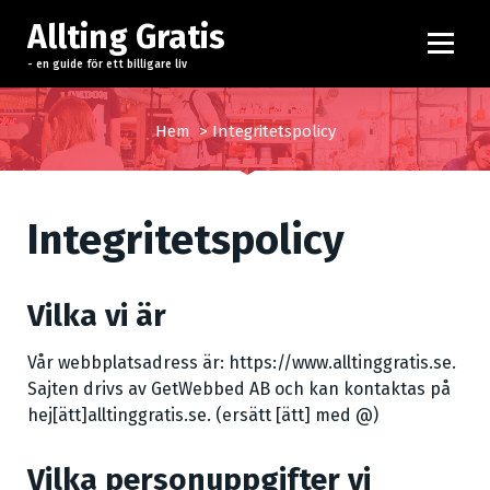
H
Allting Gratis
o
p
- en guide för ett billigare liv
p
a
Hem
>
Integritetspolicy
t
i
l
l
Integritetspolicy
i
n
n
Vilka vi är
e
h
Vår webbplatsadress är: https://www.alltinggratis.se.
å
Sajten drivs av GetWebbed AB och kan kontaktas på
l
hej[ätt]alltinggratis.se. (ersätt [ätt] med @)
l
Vilka personuppgifter vi