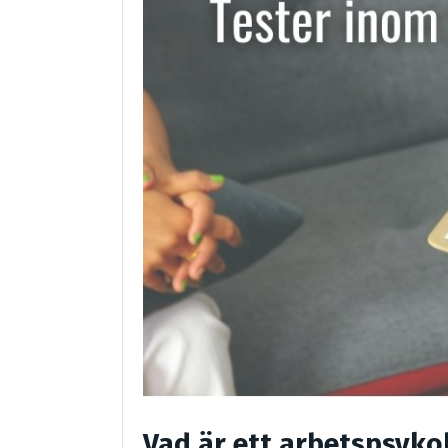
Vad är ett arbetspsykol