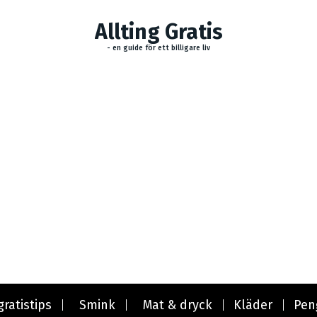
Allting Gratis
- en guide för ett billigare liv
gratistips
Smink
Mat & dryck
Kläder
Pen