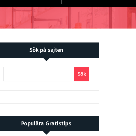
Sök på sajten
Sök
Populära Gratistips