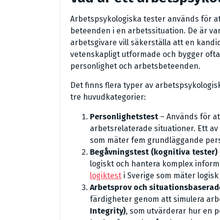
Arbetspsykologiska tester används för a
beteenden i en arbetssituation. De är van
arbetsgivare vill säkerställa att en kandi
vetenskapligt utformade och bygger ofta 
personlighet och arbetsbeteenden.
Det finns flera typer av arbetspsykologisk
tre huvudkategorier:
Personlighetstest
– Används för att
arbetsrelaterade situationer. Ett 
som mäter fem grundläggande pers
Begåvningstest (kognitiva tester)
logiskt och hantera komplex inform
logiktest
i Sverige som mäter logis
Arbetsprov och situationsbaserad
färdigheter genom att simulera arbe
Integrity)
, som utvärderar hur en 