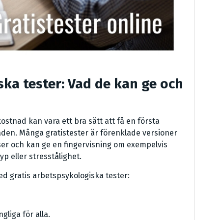
ska tester: Vad de kan ge och
ostnad kan vara ett bra sätt att få en första
råden. Många gratistester är förenklade versioner
er och kan ge en fingervisning om exempelvis
 eller stresstålighet.
d gratis arbetspsykologiska tester:
gliga för alla.