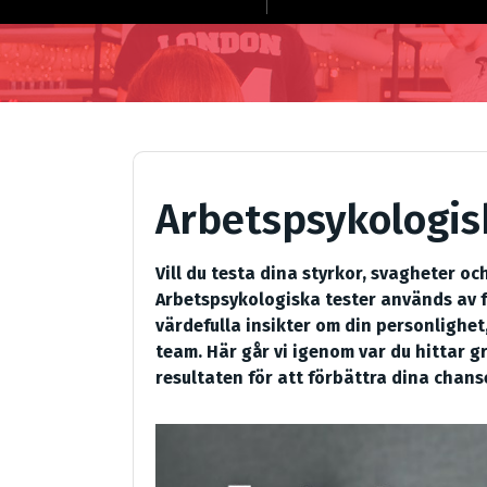
Arbetspsykologisk
Vill du testa dina styrkor, svagheter o
Arbetspsykologiska tester används av f
värdefulla insikter om din personlighe
team. Här går vi igenom var du hittar gr
resultaten för att förbättra dina chan