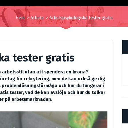
Hem
>
Arbete
>
Arbetspsykologiska tester gratis
a tester gratis
ch arbetsstil utan att spendera en krona?
öretag för rekrytering, men de kan också ge dig
t, problemlösningsförmåga och hur du fungerar i
atis tester, vad de kan avslöja och hur du tolkar
ser på arbetsmarknaden.