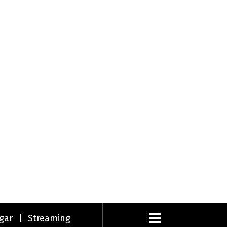
gar
Streaming