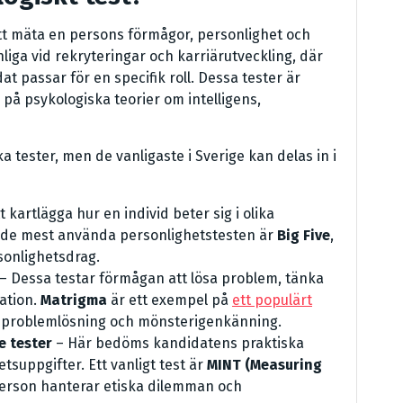
tt mäta en persons förmågor, personlighet och
liga vid rekryteringar och karriärutveckling, där
dat passar för en specifik roll. Dessa tester är
på psykologiska teorier om intelligens,
a tester, men de vanligaste i Sverige kan delas in i
 kartlägga hur en individ beter sig i olika
av de mest använda personlighetstesten är
Big Five
,
onlighetsdrag.
– Dessa testar förmågan att lösa problem, tänka
ation.
Matrigma
är ett exempel på
ett populärt
k problemlösning och mönsterigenkänning.
e tester
– Här bedöms kandidatens praktiska
tsuppgifter. Ett vanligt test är
MINT (Measuring
person hanterar etiska dilemman och