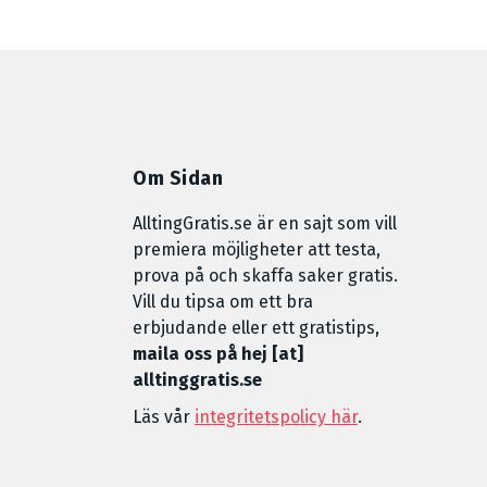
Om Sidan
AlltingGratis.se är en sajt som vill
premiera möjligheter att testa,
prova på och skaffa saker gratis.
Vill du tipsa om ett bra
erbjudande eller ett gratistips,
maila oss på hej [at]
alltinggratis.se
Läs vår
integritetspolicy här
.