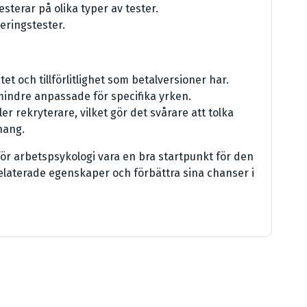
sterar på olika typer av tester.
teringstester.
et och tillförlitlighet som betalversioner har.
mindre anpassade för specifika yrken.
er rekryterare, vilket gör det svårare att tolka
hang.
ör arbetspsykologi vara en bra startpunkt för den
elaterade egenskaper och förbättra sina chanser i