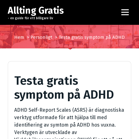
H
Allting Gratis
o
p
- en guide för ett billigare liv
p
a
Hem
>
Personligt
>
Testa gratis symptom på ADHD
t
i
l
l
i
Testa gratis
n
n
symptom på ADHD
e
h
å
ADHD Self-Report Scales (ASRS) är diagnostiska
l
verktyg utformade för att hjälpa till med
l
identifiering av symtom på ADHD hos vuxna.
Verktygen är utvecklade av