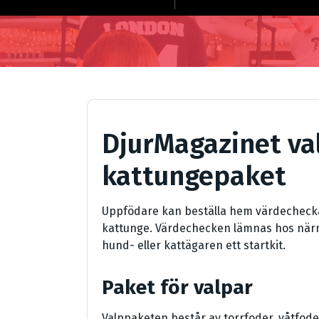
DjurMagazinet va
kattungepaket
Uppfödare kan beställa hem värdecheckar 
kattunge. Värdechecken lämnas hos närm
hund- eller kattägaren ett startkit.
Paket för valpar
Valppaketen består av torrfoder, våtfode