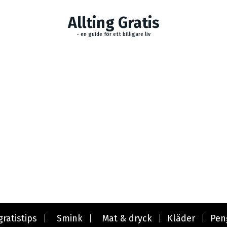
Allting Gratis
- en guide för ett billigare liv
gratistips
Smink
Mat & dryck
Kläder
Pen