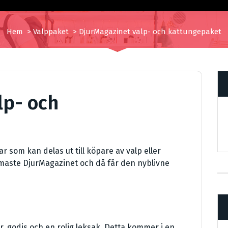
Hem
>
Valppaket
>
DjurMagazinet valp- och kattungepaket
lp- och
som kan delas ut till köpare av valp eller
aste DjurMagazinet och då får den nyblivne
r, godis och en rolig leksak. Detta kommer i en