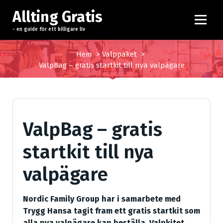
H
Allting Gratis
o
p
- en guide för ett billigare liv
p
a
Hem
>
Valppaket
>
t
ValpBag – gratis startkit till nya valpägare
i
l
l
i
ValpBag – gratis
n
n
startkit till nya
e
h
valpägare
å
l
l
Nordic Family Group har i samarbete med
Trygg Hansa tagit fram ett gratis startkit som
alla nya valpägare kan beställa. Valpkitet