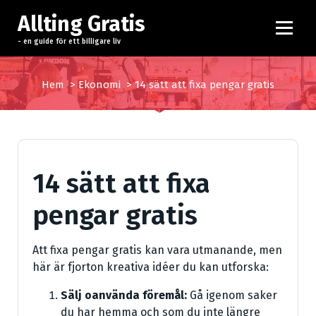
H
Allting Gratis
o
p
- en guide för ett billigare liv
p
a
Hem
>
Ekonomi
>
14 sätt att fixa pengar gratis
t
i
l
l
i
14 sätt att fixa
n
n
pengar gratis
e
h
å
Att fixa pengar gratis kan vara utmanande, men
l
här är fjorton kreativa idéer du kan utforska:
l
Sälj oanvända föremål:
Gå igenom saker
du har hemma och som du inte längre