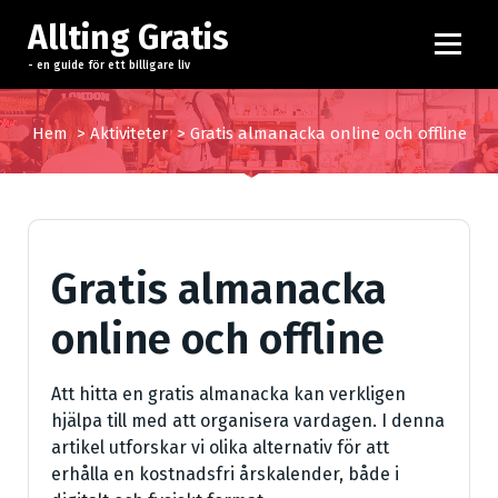
H
Allting Gratis
o
p
- en guide för ett billigare liv
p
a
Hem
>
Aktiviteter
>
Gratis almanacka online och offline
t
i
l
l
i
Gratis almanacka
n
n
online och offline
e
h
å
Att hitta en gratis almanacka kan verkligen
l
hjälpa till med att organisera vardagen. I denna
l
artikel utforskar vi olika alternativ för att
erhålla en kostnadsfri årskalender, både i