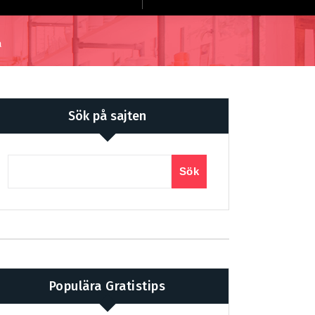
a
Sök på sajten
Sök
Populära Gratistips