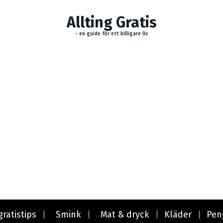
Allting Gratis
- en guide för ett billigare liv
gratistips
Smink
Mat & dryck
Kläder
Pen