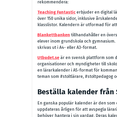
rekommendera:
Teaching Funtastic
erbjuder en digital l
över 150 unika sidor, inklusive årskalen
klasslistor. Kalendern är utformad för at
Blankettbanken
tillhandahåller en övers
elever inom grundskola och gymnasium. K
skrivas ut i A4- eller A3-format.
Utbudet.se
är en svensk plattform som di
organisationer och myndigheter till skolo
en lärarkalender i A5-format för kommand
teman som #stoltlärare, #stoltpedagog oc
Beställa kalender från 
En ganska populär kalender är den som
uppdateras årligen för att avspegla lära
behöver hantera i sin vardag. Deras kalend