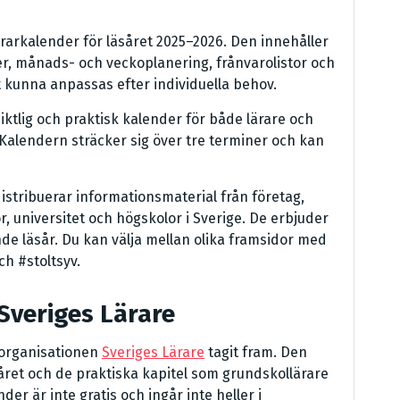
ärarkalender för läsåret 2025–2026. Den innehåller
der, månads- och veckoplanering, frånvarolistor och
t kunna anpassas efter individuella behov.
iktlig och praktisk kalender för både lärare och
alendern sträcker sig över tre terminer och kan
stribuerar informationsmaterial från företag,
r, universitet och högskolor i Sverige. De erbjuder
e läsår. Du kan välja mellan olika framsidor med
h #stoltsyv.
Sveriges Lärare
 organisationen
Sveriges Lärare
tagit fram. Den
råret och de praktiska kapitel som grundskollärare
er är inte gratis och ingår inte heller i