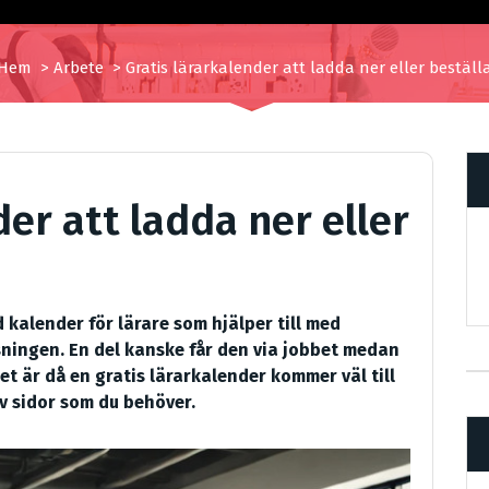
Hem
>
Arbete
>
Gratis lärarkalender att ladda ner eller beställ
der att ladda ner eller
kalender för lärare som hjälper till med
ningen. En del kanske får den via jobbet medan
t är då en gratis lärarkalender kommer väl till
av sidor som du behöver.