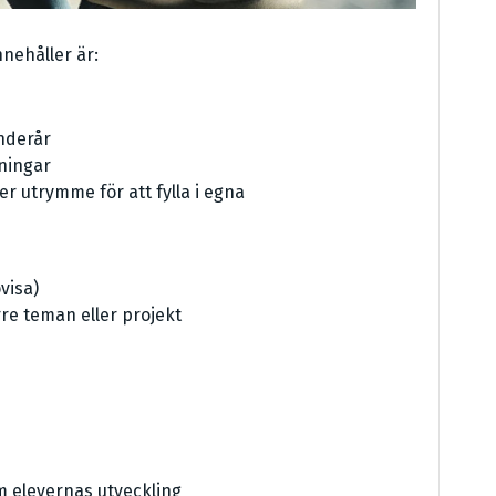
nehåller är:
enderår
ningar
r utrymme för att fylla i egna
visa)
rre teman eller projekt
m elevernas utveckling