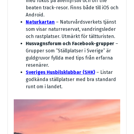
med fokus på äventyrsliv och off the
beaten track-resor. Finns både till iOS och
Android.
Naturkartan
– Naturvårdsverkets tjänst
som visar naturreservat, vandringsleder
och rastplatser. Utmärkt för tältturisten.
Husvagnsforum och Facebook-grupper
–
Grupper som ”Ställplatser i Sverige” är
guldgruvor fyllda med tips från erfarna
resenärer.
Sveriges Husbilsklubbar (SHK)
– Listar
godkända ställplatser med bra standard
runt om i landet.