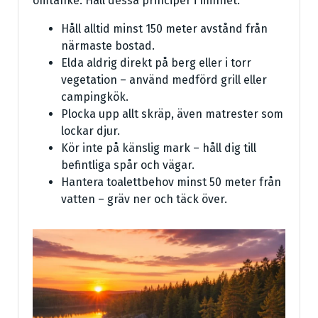
omtanke. Håll dessa principer i minnet:
Håll alltid minst 150 meter avstånd från
närmaste bostad.
Elda aldrig direkt på berg eller i torr
vegetation – använd medförd grill eller
campingkök.
Plocka upp allt skräp, även matrester som
lockar djur.
Kör inte på känslig mark – håll dig till
befintliga spår och vägar.
Hantera toalettbehov minst 50 meter från
vatten – gräv ner och täck över.