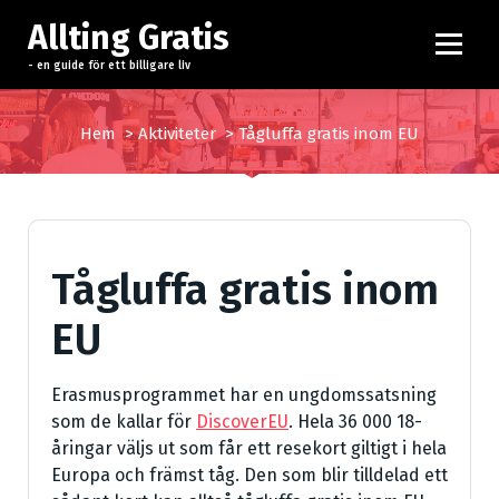
H
Allting Gratis
o
p
- en guide för ett billigare liv
p
a
Hem
>
Aktiviteter
>
Tågluffa gratis inom EU
t
i
l
l
i
Tågluffa gratis inom
n
n
EU
e
h
å
Erasmusprogrammet har en ungdomssatsning
l
som de kallar för
DiscoverEU
. Hela 36 000 18-
l
åringar väljs ut som får ett resekort giltigt i hela
Europa och främst tåg. Den som blir tilldelad ett