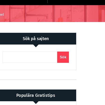
pel
Sök på sajten
Sök
Populära Gratistips