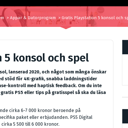
em
>
Appar & Datorprogram
>
Gratis Playstation 5 konsol och s
n 5 konsol och spel
nsol, lanserad 2020, och något som många önskar
ed stöd för 4K-grafik, snabba laddningstider
nse-kontroll med haptisk feedback. Om du inte
gratis PS5 eller tips på gratisspel så ska du läsa
rande cirka 6-7 000 kronor beroende på
specifika paket eller erbjudanden. PS5 Digital
 cirka 5 500 till 6 000 kronor.