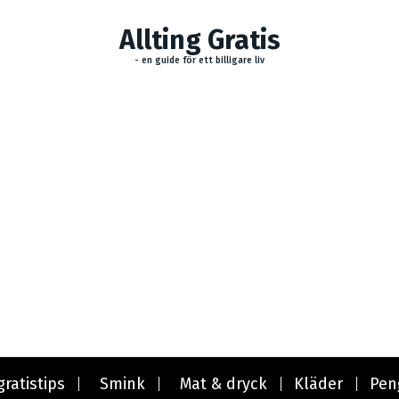
Allting Gratis
- en guide för ett billigare liv
gratistips
Smink
Mat & dryck
Kläder
Pen