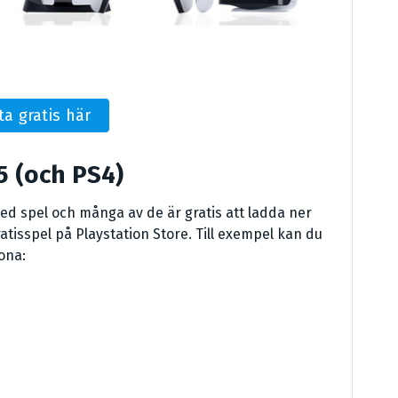
ta gratis här
5 (och PS4)
med spel och många av de är gratis att ladda ner
atisspel på Playstation Store. Till exempel kan du
rona: