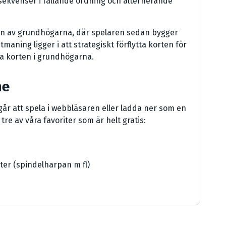
ekvenser i fallande ordning och alternerande
ll en av grundhögarna, där spelaren sedan bygger
aning ligger i att strategiskt förflytta korten för
la korten i grundhögarna.
ne
år att spela i webbläsaren eller ladda ner som en
 tre av våra favoriter som är helt gratis:
ter (spindelharpan m fl)