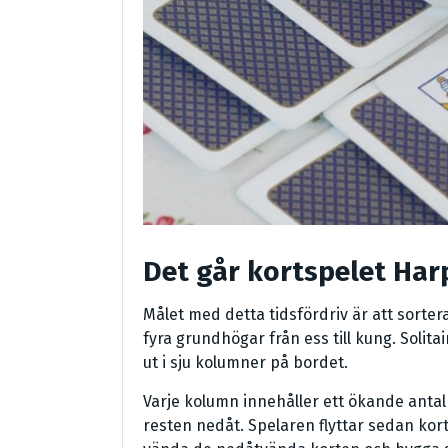
Det går kortspelet Har
Målet med detta tidsfördriv är att sorter
fyra grundhögar från ess till kung. Solit
ut i sju kolumner på bordet.
Varje kolumn innehåller ett ökande antal
resten nedåt. Spelaren flyttar sedan ko