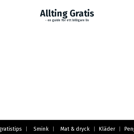
Allting Gratis
- en guide för ett billigare liv
gratistips
Smink
Mat & dryck
Kläder
Pen