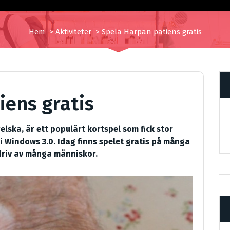
Hem
>
Aktiviteter
>
Spela Harpan patiens gratis
iens gratis
lska, är ett populärt kortspel som fick stor
i Windows 3.0. Idag finns spelet gratis på många
driv av många människor.