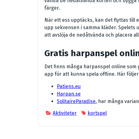
vända de nedåtvända korten och bygga s
färger.
När ett ess upptäcks, kan det flyttas ti
upp sekvensen i samma kläder. Spelets utm
att avslöja de nedåtvända och placera al
Gratis harpanspel onli
Det finns många harpanspel online som g
app för att kunna spela offline. Här följer
Patiens.eu
Harpan.se
SolitaireParadise
, har många varian
Aktiviteter
kortspel