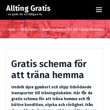
H
Allting Gratis
o
p
- en guide för ett billigare liv
p
a
Hem
>
Aktiviteter
>
Gratis schema för att träna hemma
t
i
l
l
i
Gratis schema för
n
n
att träna hemma
e
h
å
Undvik dyra gymkort och slipp tidsödande
l
transporter till träningslokalen. Här får du
l
gratis schema för att träna hemma och få
bättre kondition, styrka och rörlighet. Från