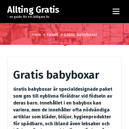
H
Allting Gratis
o
p
- en guide för ett billigare liv
p
a
Hem
>
Familj
>
Gratis babyboxar
t
i
l
l
i
Gratis babyboxar
n
n
e
Gratis babyboxar är specialdesignade paket
h
som ges till nyblivna föräldrar vid födseln av
å
deras barn. Innehållet i en babybox kan
l
variera, men de innehåller ofta nödvändiga
l
artiklar som kläder, blöjor, hygienprodukter
för spädbarn, och ibland även leksaker och