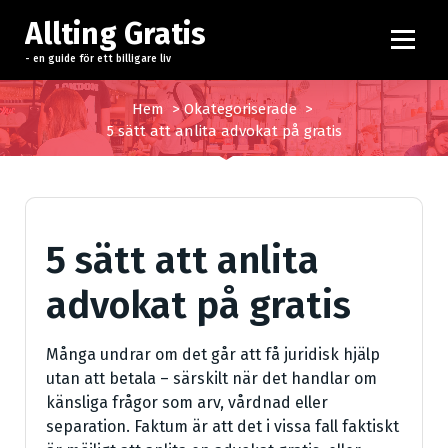
H
Allting Gratis
o
p
- en guide för ett billigare liv
p
a
Hem
>
Okategoriserade
>
t
5 sätt att anlita advokat på gratis
i
l
l
i
5 sätt att anlita
n
n
advokat på gratis
e
h
å
Många undrar om det går att få juridisk hjälp
l
utan att betala – särskilt när det handlar om
l
känsliga frågor som arv, vårdnad eller
separation. Faktum är att det i vissa fall faktiskt