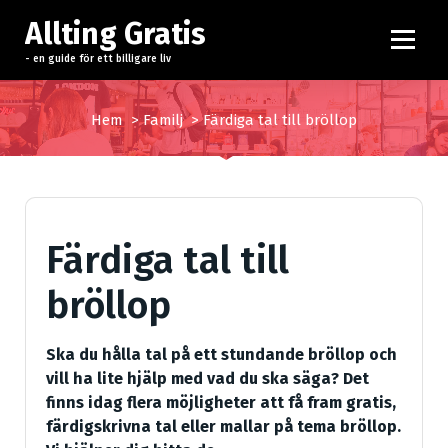
H
Allting Gratis
o
p
- en guide för ett billigare liv
p
a
Hem
>
Familj
>
Färdiga tal till bröllop
t
i
l
l
i
Färdiga tal till
n
n
bröllop
e
h
å
Ska du hålla tal på ett stundande bröllop och
l
vill ha lite hjälp med vad du ska säga? Det
l
finns idag flera möjligheter att få fram gratis,
färdigskrivna tal eller mallar på tema bröllop.