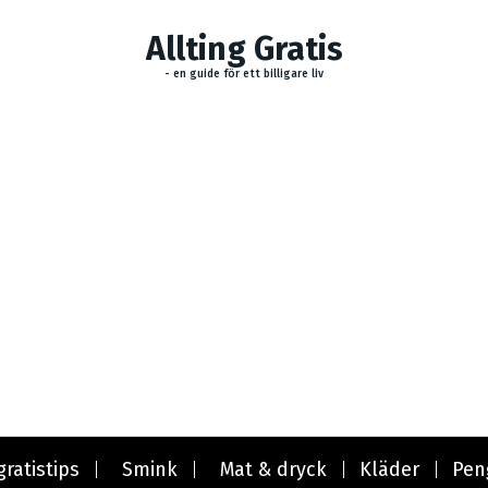
Allting Gratis
- en guide för ett billigare liv
gratistips
Smink
Mat & dryck
Kläder
Pen