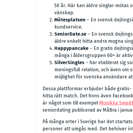
50 år. Här kan äldre singlar mötas 
vänskap.
Mötesplatsen
– En svensk dejtings
kundservice.
SeniorDate.se
– En svensk dejtings
äldre enkelt hitta andra mogna sing
Happypancake
– En gratis dejtings
många i åldersgruppen 60+ är aktiv
SilverSingles
– har etablerat sig so
meningsfull relation, och även om s
möjlighet för svenska användare att
Dessa plattformar erbjuder både gratis- o
hitta rätt match. Det finns även Faceboo
är något som till exempel
Monikka Smedb
seniordating publicerad av MåBra i januar
På många orter i Sverige har det startat
personer att umgås med. Det behöver inte