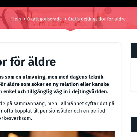
Hem
>
Okategoriserade
>
Gratis dejtingsidor för äldre
r för äldre
nnas som en utmaning, men med dagens teknik
För äldre som söker en ny relation eller kanske
 enkel och tillgänglig väg in i dejtingvärlden.
de på sammanhang, men i allmänhet syftar det på
 ofta kopplat till pensionsålder och en period i
r yrkesverksam.