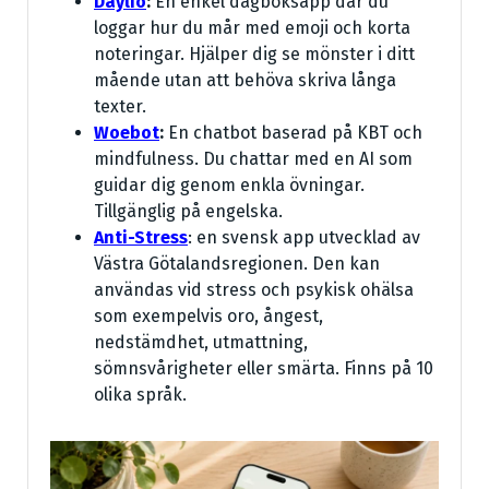
Daylio
:
En enkel dagboksapp där du
loggar hur du mår med emoji och korta
noteringar. Hjälper dig se mönster i ditt
mående utan att behöva skriva långa
texter.
Woebot
:
En chatbot baserad på KBT och
mindfulness. Du chattar med en AI som
guidar dig genom enkla övningar.
Tillgänglig på engelska.
Anti-Stress
: en svensk app utvecklad av
Västra Götalandsregionen. Den kan
användas vid stress och psykisk ohälsa
som exempelvis oro, ångest,
nedstämdhet, utmattning,
sömnsvårigheter eller smärta. Finns på 10
olika språk.