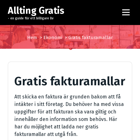
H
Allting Gratis
o
p
- en guide för ett billigare liv
p
a
Hem
>
Ekonomi
>
Gratis fakturamallar
t
i
l
l
i
Gratis fakturamallar
n
n
e
Att skicka en faktura är grunden bakom att få
h
intäkter i sitt företag. Du behöver ha med vissa
å
uppgifter för att fakturan ska vara giltig och
l
innehåller den information som behövs. Här
l
har du möjlighet att ladda ner gratis
fakturamallar att utgå från.