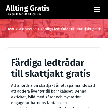
H
Allting Gratis
o
p
- en guide för ett billigare liv
p
a
Hem
>
Aktiviteter
>
Färdiga ledtrådar till skattjakt gratis
t
i
l
l
i
Färdiga ledtrådar
n
n
till skattjakt gratis
e
h
å
Att anordna en skattjakt är ett spännande sätt
l
att addera äventyr till barnkalaset. Denna
l
aktivitet, fylld med gåtor och mysterier,
engagerar barnens fantasi och