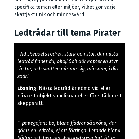
specifika teman eller miljöer, vilket gör varje
skattjakt unik och minnesvärd.
Ledtrådar till tema Pirater
”Vid skeppets rodret, stark och stor, där nästa
ledtråd finner du, ohoj! Sök där kaptenen styr
sin tur, och skatten närmar sig, minsann, i ditt
spår.”
Lösning
: Nästa ledtråd är gömd vid eller
nära ett objekt som liknar eller föreställer ett
skeppsratt.
”I papegojans bo, bland fjädrar så sköna, där
göms en ledtråd, ej att förringa. Letande bland
fjädrar och ben, din skattjaktsresa fortsätter