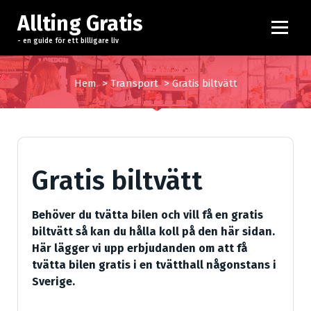
H
Allting Gratis
o
p
- en guide för ett billigare liv
p
a
Hem
>
Transport
>
Gratis biltvätt
t
i
l
l
i
Gratis biltvätt
n
n
e
Behöver du tvätta bilen och vill få en gratis
h
biltvätt så kan du hålla koll på den här sidan.
å
Här lägger vi upp erbjudanden om att få
l
tvätta bilen gratis i en tvätthall någonstans i
l
Sverige.