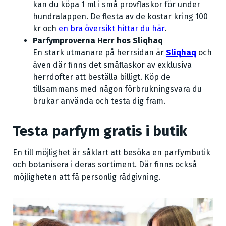
kan du köpa 1 ml i små provflaskor för under
hundralappen. De flesta av de kostar kring 100
kr och
en bra översikt hittar du här
.
Parfymproverna Herr hos Sliqhaq
En stark utmanare på herrsidan är
Sliqhaq
och
även där finns det småflaskor av exklusiva
herrdofter att beställa billigt. Köp de
tillsammans med någon förbrukningsvara du
brukar använda och testa dig fram.
Testa parfym gratis i butik
En till möjlighet är såklart att besöka en parfymbutik
och botanisera i deras sortiment. Där finns också
möjligheten att få personlig rådgivning.