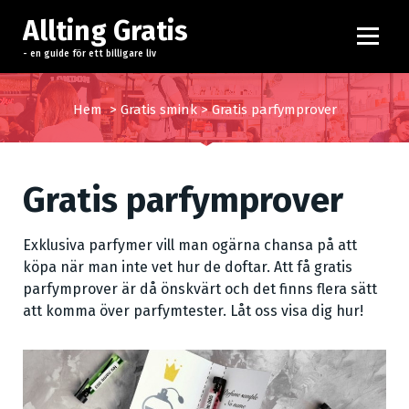
H
Allting Gratis
o
p
- en guide för ett billigare liv
p
a
Hem
>
Gratis smink
>
Gratis parfymprover
t
i
l
l
Gratis parfymprover
i
n
Exklusiva parfymer vill man ogärna chansa på att
n
köpa när man inte vet hur de doftar. Att få gratis
e
parfymprover är då önskvärt och det finns flera sätt
h
att komma över parfymtester. Låt oss visa dig hur!
å
l
l