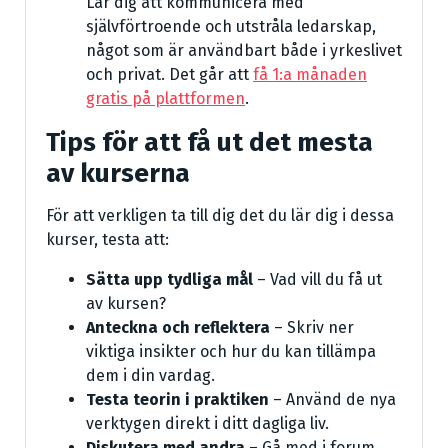
Lär dig att kommunicera med
självförtroende och utstråla ledarskap,
något som är användbart både i yrkeslivet
och privat. Det går att
få 1:a månaden
gratis på plattformen
.
Tips för att få ut det mesta
av kurserna
För att verkligen ta till dig det du lär dig i dessa
kurser, testa att:
Sätta upp tydliga mål
– Vad vill du få ut
av kursen?
Anteckna och reflektera
– Skriv ner
viktiga insikter och hur du kan tillämpa
dem i din vardag.
Testa teorin i praktiken
– Använd de nya
verktygen direkt i ditt dagliga liv.
Diskutera med andra
– Gå med i forum