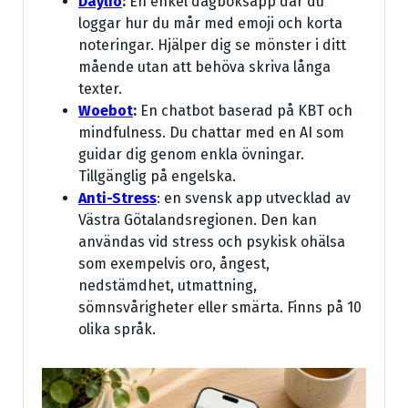
Daylio
:
En enkel dagboksapp där du
loggar hur du mår med emoji och korta
noteringar. Hjälper dig se mönster i ditt
mående utan att behöva skriva långa
texter.
Woebot
:
En chatbot baserad på KBT och
mindfulness. Du chattar med en AI som
guidar dig genom enkla övningar.
Tillgänglig på engelska.
Anti-Stress
: en svensk app utvecklad av
Västra Götalandsregionen. Den kan
användas vid stress och psykisk ohälsa
som exempelvis oro, ångest,
nedstämdhet, utmattning,
sömnsvårigheter eller smärta. Finns på 10
olika språk.