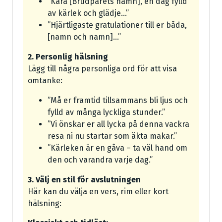
”Kära [Brudparets namn], en dag fylld
av kärlek och glädje…”
”Hjärtligaste gratulationer till er båda,
[namn och namn]…”
2. Personlig hälsning
Lägg till några personliga ord för att visa
omtanke:
”Må er framtid tillsammans bli ljus och
fylld av många lyckliga stunder.”
”Vi önskar er all lycka på denna vackra
resa ni nu startar som äkta makar.”
”Kärleken är en gåva – ta väl hand om
den och varandra varje dag.”
3. Välj en stil för avslutningen
Här kan du välja en vers, rim eller kort
hälsning: