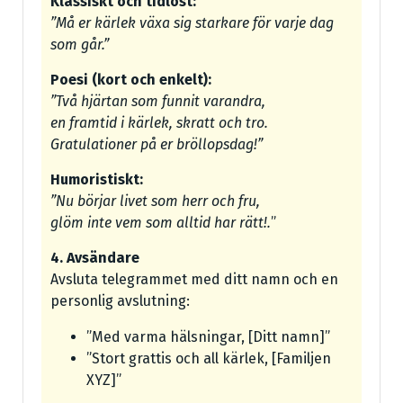
Klassiskt och tidlöst:
”Må er kärlek växa sig starkare för varje dag
som går.”
Poesi (kort och enkelt):
”Två hjärtan som funnit varandra,
en framtid i kärlek, skratt och tro.
Gratulationer på er bröllopsdag!”
Humoristiskt:
”Nu börjar livet som herr och fru,
glöm inte vem som alltid har rätt!.
”
4. Avsändare
Avsluta telegrammet med ditt namn och en
personlig avslutning:
”Med varma hälsningar, [Ditt namn]”
”Stort grattis och all kärlek, [Familjen
XYZ]”