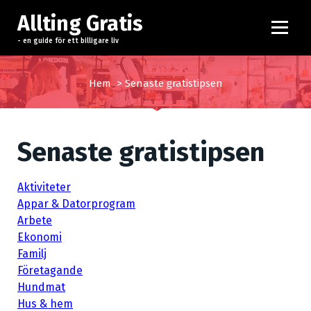
H
Allting Gratis
o
p
- en guide för ett billigare liv
p
a
Hem
>
Senaste gratistipsen
t
i
l
l
Senaste gratistipsen
i
n
Aktiviteter
n
Appar & Datorprogram
e
Arbete
h
Ekonomi
å
Familj
l
Företagande
l
Hundmat
Hus & hem