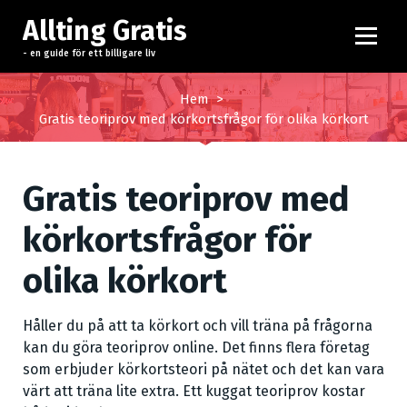
H
Allting Gratis
o
p
- en guide för ett billigare liv
p
a
Hem
>
t
Gratis teoriprov med körkortsfrågor för olika körkort
i
l
l
Gratis teoriprov med
i
n
körkortsfrågor för
n
olika körkort
e
h
å
Håller du på att ta körkort och vill träna på frågorna
l
kan du göra teoriprov online. Det finns flera företag
l
som erbjuder körkortsteori på nätet och det kan vara
värt att träna lite extra. Ett kuggat teoriprov kostar