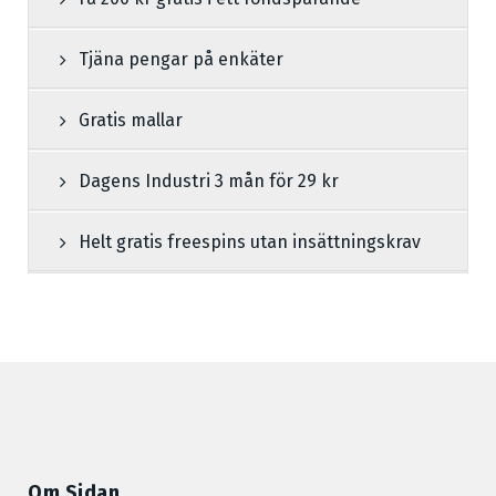
Tjäna pengar på enkäter
Gratis mallar
Dagens Industri 3 mån för 29 kr
Helt gratis freespins utan insättningskrav
Om Sidan