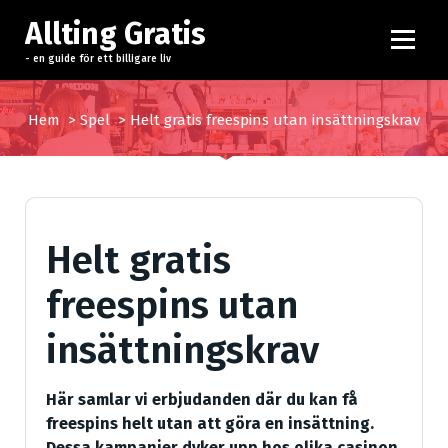
H
Allting Gratis
o
p
- en guide för ett billigare liv
p
a
Hem
>
Spel
>
Helt gratis freespins utan insättningskrav
t
i
l
l
i
Helt gratis
n
n
freespins utan
e
h
insättningskrav
å
l
l
Här samlar vi erbjudanden där du kan få
freespins helt utan att göra en insättning.
Dessa kampanjer dyker upp hos olika casinon