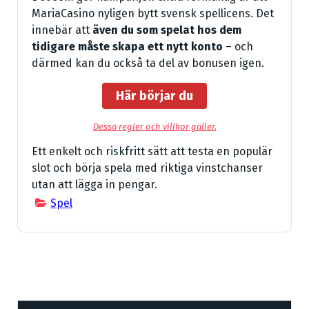
MariaCasino nyligen bytt svensk spellicens. Det
innebär att
även du som spelat hos dem
tidigare måste skapa ett nytt konto
– och
därmed kan du också ta del av bonusen igen.
Här börjar du
Dessa regler och villkor gäller.
Ett enkelt och riskfritt sätt att testa en populär
slot och börja spela med riktiga vinstchanser
utan att lägga in pengar.
Spel