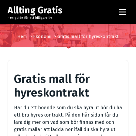
H
Allting Gratis
o
p
- en guide för ett billigare liv
p
a
Hem
>
Ekonomi
>
Gratis mall för hyreskontrakt
t
i
l
l
i
Gratis mall för
n
n
hyreskontrakt
e
h
å
Har du ett boende som du ska hyra ut bör du ha
l
ett bra hyreskontrakt. På den här sidan får du
l
lära dig mer om vad som bör finnas med och
gratis mallar att ladda ner ifall du ska hyra ut