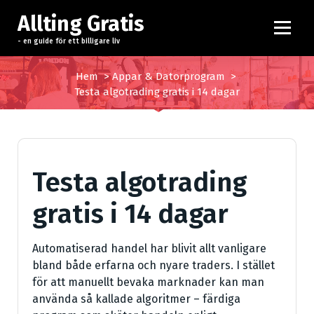
H
Allting Gratis
o
p
- en guide för ett billigare liv
p
a
Hem
>
Appar & Datorprogram
>
t
Testa algotrading gratis i 14 dagar
i
l
l
i
Testa algotrading
n
n
gratis i 14 dagar
e
h
å
Automatiserad handel har blivit allt vanligare
l
bland både erfarna och nyare traders. I stället
l
för att manuellt bevaka marknader kan man
använda så kallade algoritmer – färdiga