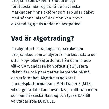
program som sköter handeln enligt
förutbestämda regler. På den svenska
marknaden finns aktörer som erbjuder paket
med sådana ”algos” där man kan prova
algotrading gratis under en testperiod.
Vad är algotrading?
En algoritm för trading är i praktiken en
programkod som analyserar marknadsdata och
utför köp- eller säljorder utifrån definierade
villkor. Användaren kan oftast själv justera
risknivåer och parametrar beroende på mål
och erfarenhet. Algoritmerna körs i
handelsplattformar som MetaTrader 5 (MT5),
vilket gör att de kan användas på allt från index
som amerikanska Nasdaq och tyska DAX till
valutapar som EUR/USD.