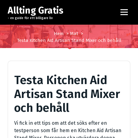
H
Allting Gratis
o
p
- en guide för ett billigare liv
p
a
Hem
>
Mat
>
t
Testa Kitchen Aid Artisan Stand Mixer och behåll
i
l
l
i
Testa Kitchen Aid
n
n
Artisan Stand Mixer
e
h
och behåll
å
l
l
Vi fick in ett tips om att det söks efter en
testperson som får hem en Kitchen Aid Artisan
Stand Mixer. Personen ska utvärdera denna