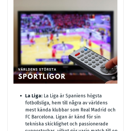
La Liga:
La Liga är Spaniens högsta
fotbollsliga, hem till några av världens
mest kända klubbar som Real Madrid och
FC Barcelona. Ligan är känd för sin
tekniska skicklighet och passionerade
supporterbas, vilket gör varje match till en