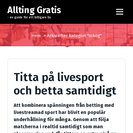
H
Allting Gratis
o
p
- en guide för ett billigare liv
p
a
Hem
>
Arkiv efter kategori "inkog"
t
i
l
l
i
Titta på livesport
n
n
och betta samtidigt
e
h
å
Att kombinera spänningen från betting med
l
livestreamad sport har blivit en populär
l
underhållning för många. Genom att följa
matcherna i realtid samtidigt som man