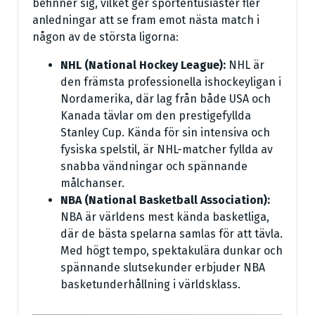
befinner sig, vilket ger sportentusiaster fler
anledningar att se fram emot nästa match i
någon av de största ligorna:
NHL (National Hockey League):
NHL är
den främsta professionella ishockeyligan i
Nordamerika, där lag från både USA och
Kanada tävlar om den prestigefyllda
Stanley Cup. Kända för sin intensiva och
fysiska spelstil, är NHL-matcher fyllda av
snabba vändningar och spännande
målchanser.
NBA (National Basketball Association):
NBA är världens mest kända basketliga,
där de bästa spelarna samlas för att tävla.
Med högt tempo, spektakulära dunkar och
spännande slutsekunder erbjuder NBA
basketunderhållning i världsklass.