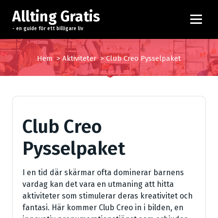
H
Allting Gratis
o
p
- en guide för ett billigare liv
p
a
Hem
>
Aktiviteter
>
Club Creo Pysselpaket
t
i
l
l
i
Club Creo
n
n
Pysselpaket
e
h
å
I en tid där skärmar ofta dominerar barnens
l
vardag kan det vara en utmaning att hitta
l
aktiviteter som stimulerar deras kreativitet och
fantasi. Här kommer Club Creo in i bilden, en