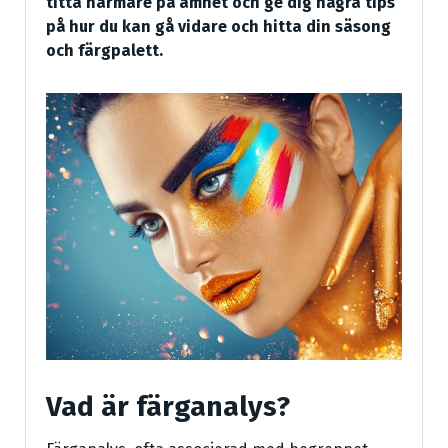
titta närmare på ämnet och ge dig några tips
på hur du kan gå vidare och hitta din säsong
och färgpalett.
Vad är färganalys?