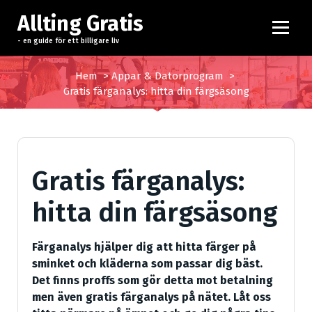
H
Allting Gratis
o
p
- en guide för ett billigare liv
p
a
Hem
>
Appar & Datorprogram
>
t
Gratis färganalys: hitta din färgsäsong
i
l
l
i
Gratis färganalys:
n
n
hitta din färgsäsong
e
h
å
Färganalys hjälper dig att hitta färger på
l
sminket och kläderna som passar dig bäst.
l
Det finns proffs som gör detta mot betalning
men även gratis färganalys på nätet. Låt oss