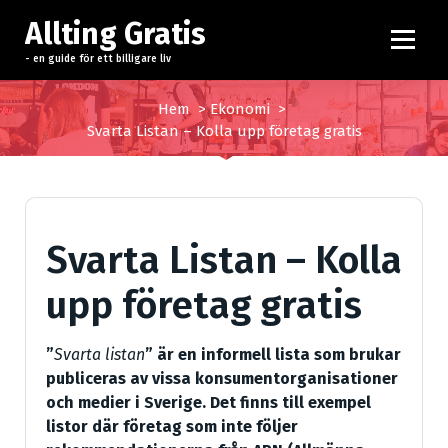
H
Allting Gratis
o
p
- en guide för ett billigare liv
p
a
Hem
>
Ekonomi
>
t
Svarta Listan – Kolla upp företag gratis
i
l
l
i
Svarta Listan – Kolla
n
n
upp företag gratis
e
h
å
”
Svarta listan
” är en informell lista som brukar
l
publiceras av vissa konsumentorganisationer
l
och medier i Sverige. Det finns till exempel
listor där företag som inte följer