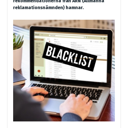
rekommendationerna från ARN (Allmänna
reklamationsnämnden) hamnar.