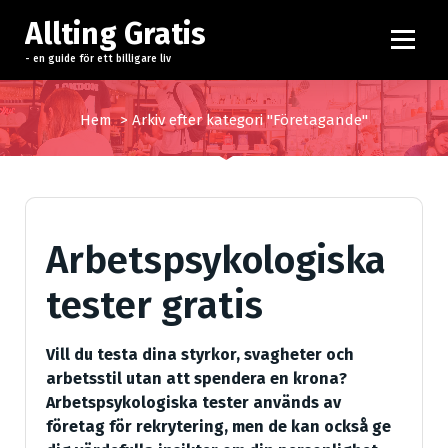
H
Allting Gratis
o
p
- en guide för ett billigare liv
p
a
Hem
>
Arkiv efter kategori "Företagande"
t
i
l
l
i
Arbetspsykologiska
n
n
tester gratis
e
h
å
Vill du testa dina styrkor, svagheter och
l
arbetsstil utan att spendera en krona?
l
Arbetspsykologiska tester används av
företag för rekrytering, men de kan också ge