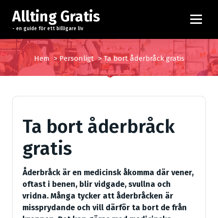
H
Allting Gratis
o
p
- en guide för ett billigare liv
p
a
Hem
>
Personligt
>
Ta bort åderbråck gratis
t
i
l
l
i
Ta bort åderbråck
n
n
gratis
e
h
å
Åderbråck är en medicinsk åkomma där vener,
l
oftast i benen, blir vidgade, svullna och
l
vridna. Många tycker att åderbråcken är
missprydande och vill därför ta bort de från