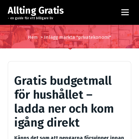
H
Allting Gratis
o
p
- en guide för ett billigare liv
p
a
Hem
>
Inlägg märkta "privatekonomi"
t
i
l
l
i
Gratis budgetmall
n
n
för hushållet –
e
h
ladda ner och kom
å
l
igång direkt
l
Känns det som att pengarna försvinner innan