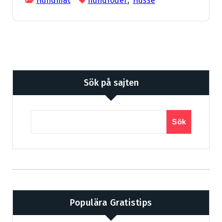
Hundmat
hundfoder
,
Husse
Sök på sajten
Sök
Populära Gratistips