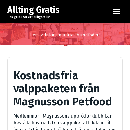
H
Allting Gratis
o
p
- en guide för ett billigare liv
p
a
Hem
>
Inlägg märkta "hundfoder"
t
i
l
l
i
Kostnadsfria
n
n
valppaketen från
e
h
Magnusson Petfood
å
l
l
Medlemmar i Magnussons uppfödarklubb kan
beställa kostnadsfria valppaket att dela ut till
ägare. Erbjudandet gäller alltså endast dig som