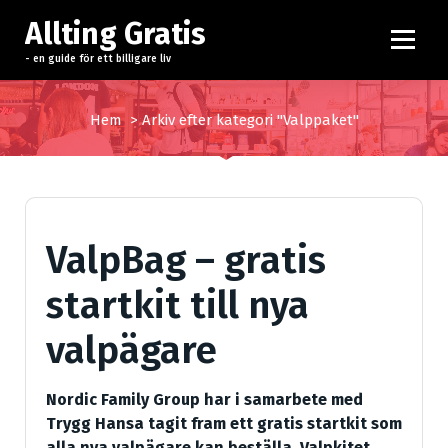
H
Allting Gratis
o
p
- en guide för ett billigare liv
p
a
Hem
>
Arkiv efter kategori "Valppaket"
t
i
l
l
i
ValpBag – gratis
n
n
startkit till nya
e
h
valpägare
å
l
l
Nordic Family Group har i samarbete med
Trygg Hansa tagit fram ett gratis startkit som
alla nya valpägare kan beställa. Valpkitet