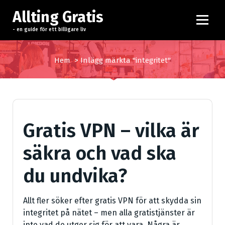
H
Allting Gratis
o
p
- en guide för ett billigare liv
p
a
Hem
>
Inlägg märkta "integritet"
t
i
l
l
i
Gratis VPN – vilka är
n
n
säkra och vad ska
e
h
du undvika?
å
l
l
Allt fler söker efter gratis VPN för att skydda sin
integritet på nätet – men alla gratistjänster är
inte vad de utger sig för att vara. Några är