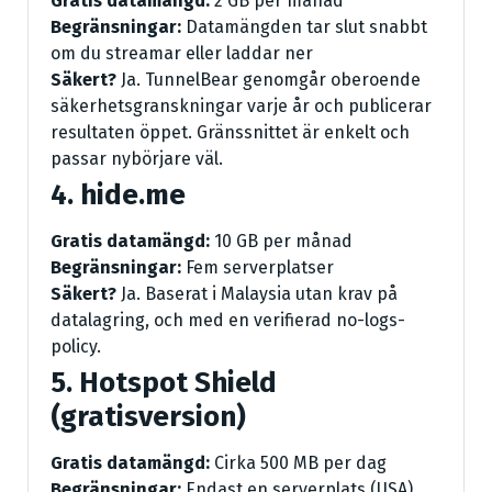
Gratis datamängd:
2 GB per månad
Begränsningar:
Datamängden tar slut snabbt
om du streamar eller laddar ner
Säkert?
Ja. TunnelBear genomgår oberoende
säkerhetsgranskningar varje år och publicerar
resultaten öppet. Gränssnittet är enkelt och
passar nybörjare väl.
4. hide.me
Gratis datamängd:
10 GB per månad
Begränsningar:
Fem serverplatser
Säkert?
Ja. Baserat i Malaysia utan krav på
datalagring, och med en verifierad no-logs-
policy.
5. Hotspot Shield
(gratisversion)
Gratis datamängd:
Cirka 500 MB per dag
Begränsningar:
Endast en serverplats (USA),