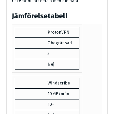
riskerar du att betala med din data.
Jämförelsetabell
ProtonVPN
Obegränsad
3
Nej
Windscribe
10 GB/mån
10+