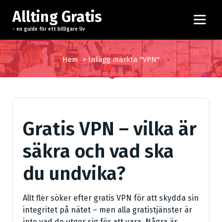
H
Allting Gratis
o
p
- en guide för ett billigare liv
p
a
Hem
>
Inlägg märkta "VPN"
t
i
l
l
i
Gratis VPN – vilka är
n
n
säkra och vad ska
e
h
du undvika?
å
l
l
Allt fler söker efter gratis VPN för att skydda sin
integritet på nätet – men alla gratistjänster är
inte vad de utger sig för att vara. Några är