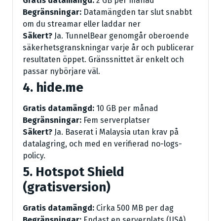
Gratis datamängd:
2 GB per månad
Begränsningar:
Datamängden tar slut snabbt
om du streamar eller laddar ner
Säkert?
Ja. TunnelBear genomgår oberoende
säkerhetsgranskningar varje år och publicerar
resultaten öppet. Gränssnittet är enkelt och
passar nybörjare väl.
4. hide.me
Gratis datamängd:
10 GB per månad
Begränsningar:
Fem serverplatser
Säkert?
Ja. Baserat i Malaysia utan krav på
datalagring, och med en verifierad no-logs-
policy.
5. Hotspot Shield
(gratisversion)
Gratis datamängd:
Cirka 500 MB per dag
Begränsningar:
Endast en serverplats (USA),