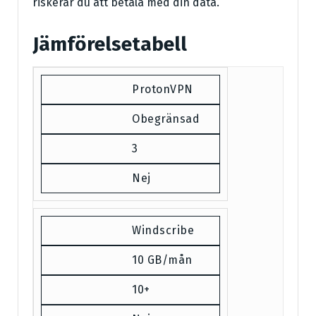
riskerar du att betala med din data.
Jämförelsetabell
ProtonVPN
Obegränsad
3
Nej
Windscribe
10 GB/mån
10+