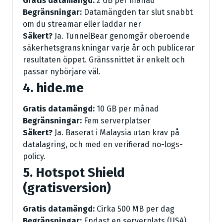
Gratis datamängd:
2 GB per månad
Begränsningar:
Datamängden tar slut snabbt
om du streamar eller laddar ner
Säkert?
Ja. TunnelBear genomgår oberoende
säkerhetsgranskningar varje år och publicerar
resultaten öppet. Gränssnittet är enkelt och
passar nybörjare väl.
4. hide.me
Gratis datamängd:
10 GB per månad
Begränsningar:
Fem serverplatser
Säkert?
Ja. Baserat i Malaysia utan krav på
datalagring, och med en verifierad no-logs-
policy.
5. Hotspot Shield
(gratisversion)
Gratis datamängd:
Cirka 500 MB per dag
Begränsningar:
Endast en serverplats (USA),