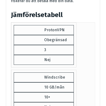
riskerar du att betala med din data.
Jämförelsetabell
ProtonVPN
Obegränsad
3
Nej
Windscribe
10 GB/mån
10+