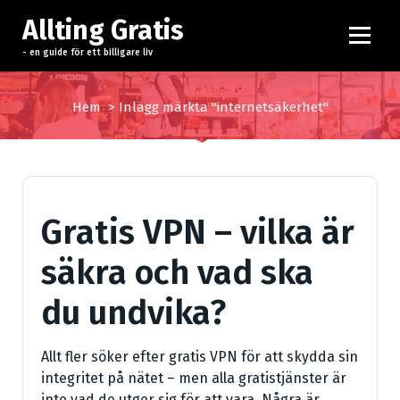
H
Allting Gratis
o
p
- en guide för ett billigare liv
p
a
Hem
>
Inlägg märkta "internetsäkerhet"
t
i
l
l
i
Gratis VPN – vilka är
n
n
säkra och vad ska
e
h
du undvika?
å
l
l
Allt fler söker efter gratis VPN för att skydda sin
integritet på nätet – men alla gratistjänster är
inte vad de utger sig för att vara. Några är