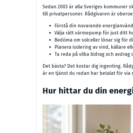
Sedan 2003 är alla Sveriges kommuner sk
till privatpersoner. Rådgivaren är oberoen
Förstå din nuvarande energianvändn
Välja rätt värmepump för just ditt h
Bedöma om solceller lönar sig för di
Planera isolering av vind, källare el
Ta reda på vilka bidrag och avdrag du
Det bästa? Det kostar dig ingenting. Rå
är en tjänst du redan har betalat för via 
Hur hittar du din energ