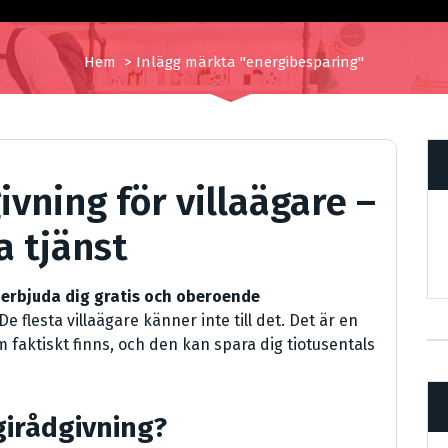
Hem
>
Inlägg märkta "energibesparing"
ivning för villaägare –
 tjänst
t erbjuda dig gratis och oberoende
De flesta villaägare känner inte till det. Det är en
faktiskt finns, och den kan spara dig tiotusentals
irådgivning?