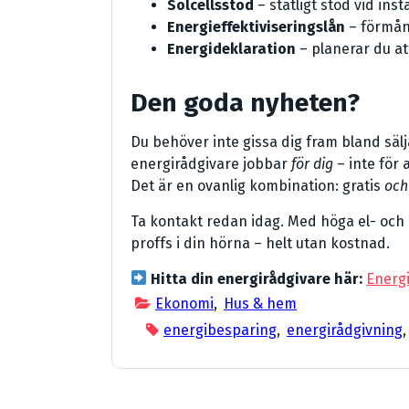
Solcellsstöd
– statligt stöd vid inst
Energieffektiviseringslån
– förmånl
Energideklaration
– planerar du at
Den goda nyheten?
Du behöver inte gissa dig fram bland sä
energirådgivare jobbar
för dig
– inte för 
Det är en ovanlig kombination: gratis
och
Ta kontakt redan idag. Med höga el- och e
proffs i din hörna – helt utan kostnad.
Hitta din energirådgivare här:
Energ
Ekonomi
,
Hus & hem
energibesparing
,
energirådgivning