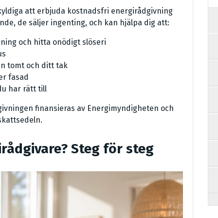
yldiga att erbjuda kostnadsfri energirådgivning
de, de säljer ingenting, och kan hjälpa dig att:
ing och hitta onödigt slöseri
us
n tomt och ditt tak
ler fasad
 har rätt till
dgivningen finansieras av Energimyndigheten och
skattsedeln.
irådgivare? Steg för steg