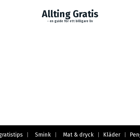
Allting Gratis
- en guide för ett billigare liv
gratistips
Smink
Mat & dryck
Kläder
Pen