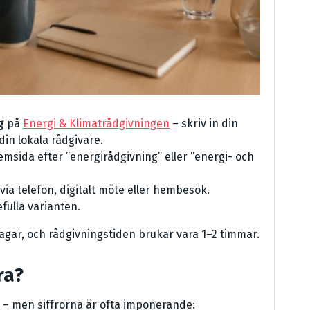
g
på
Energi & Klimatrådgivningen
– skriv in din
in lokala rådgivare.
sida efter ”energirådgivning” eller ”energi- och
ia telefon, digitalt möte eller hembesök.
ulla varianten.
gar, och rådgivningstiden brukar vara 1–2 timmar.
ra?
 – men siffrorna är ofta imponerande: