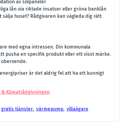
allation av solpaneler
iga lån via riktade insatser eller gröna banklån
t sälja huset? Rådgivaren kan vägleda dig rätt
ljare med egna intressen. Din kommunala
att pusha en specifik produkt eller ett visst märke.
oberoende.
nergipriser är det aldrig fel att ha ett kunnigt
i & Klimatrådgivningen
,
gratis tjänster
,
värmepump
,
villaägare