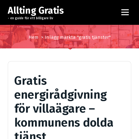
H
Allting Gratis
o
p
- en guide för ett billigare liv
p
a
Hem
>
Inlägg märkta "gratis tjänster"
t
i
l
l
i
Gratis
n
n
energirådgivning
e
h
för villaägare –
å
l
kommunens dolda
l
tjänst