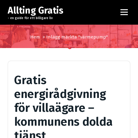
H
Allting Gratis
o
p
- en guide för ett billigare liv
p
a
Hem
>
Inlägg märkta "värmepump"
t
i
l
l
i
Gratis
n
n
energirådgivning
e
h
för villaägare –
å
l
kommunens dolda
l
tjänst