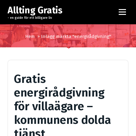
H
Allting Gratis
o
p
- en guide för ett billigare liv
p
a
Hem
>
Inlägg märkta "energirådgivning"
t
i
l
l
i
Gratis
n
n
energirådgivning
e
h
för villaägare –
å
l
kommunens dolda
l
tjänst