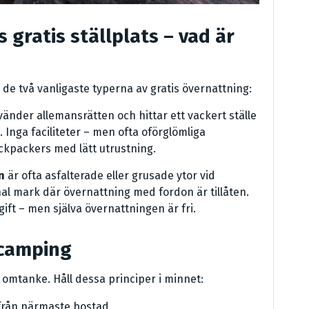
s gratis ställplats – vad är
n de två vanligaste typerna av gratis övernattning:
änder allemansrätten och hittar ett vackert ställe
. Inga faciliteter – men ofta oförglömliga
ckpackers med lätt utrustning.
n
är ofta asfalterade eller grusade ytor vid
l mark där övernattning med fordon är tillåten.
gift – men själva övernattningen är fri.
i camping
 omtanke. Håll dessa principer i minnet:
 från närmaste bostad.