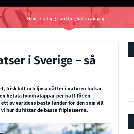
Hem
>
Inlägg märkta "gratis camping"
tser i Sverige – så
frisk luft och ljusa nätter i naturen lockar
en betala hundralappar per natt för en
 ett av världens bästa länder för den som vill
vi hur du hittar de bästa friplatserna.