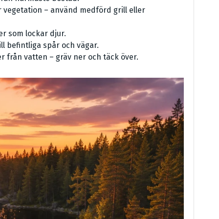
rr vegetation – använd medförd grill eller
er som lockar djur.
ll befintliga spår och vägar.
 från vatten – gräv ner och täck över.