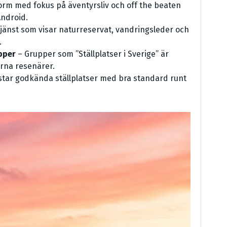
rm med fokus på äventyrsliv och off the beaten
Android.
jänst som visar naturreservat, vandringsleder och
.
pper
– Grupper som ”Ställplatser i Sverige” är
arna resenärer.
star godkända ställplatser med bra standard runt