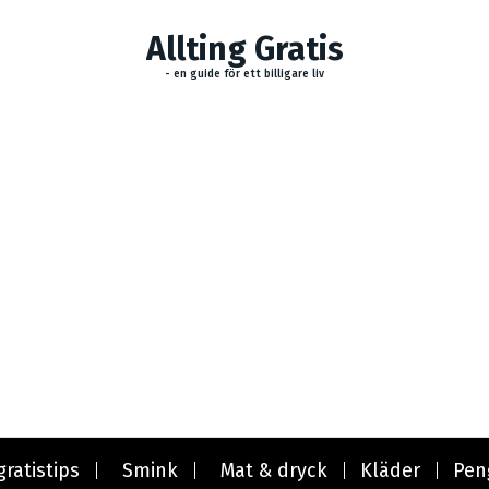
Allting Gratis
- en guide för ett billigare liv
gratistips
Smink
Mat & dryck
Kläder
Pen