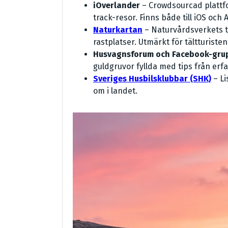
iOverlander
– Crowdsourcad plattfo
track-resor. Finns både till iOS och 
Naturkartan
– Naturvårdsverkets t
rastplatser. Utmärkt för tältturisten
Husvagnsforum och Facebook-gru
guldgruvor fyllda med tips från erf
Sveriges Husbilsklubbar (SHK)
– Li
om i landet.