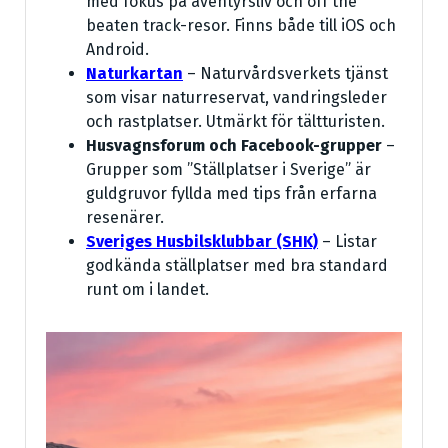
med fokus på äventyrsliv och off the
beaten track-resor. Finns både till iOS och
Android.
Naturkartan
– Naturvårdsverkets tjänst
som visar naturreservat, vandringsleder
och rastplatser. Utmärkt för tältturisten.
Husvagnsforum och Facebook-grupper
–
Grupper som ”Ställplatser i Sverige” är
guldgruvor fyllda med tips från erfarna
resenärer.
Sveriges Husbilsklubbar (SHK)
– Listar
godkända ställplatser med bra standard
runt om i landet.