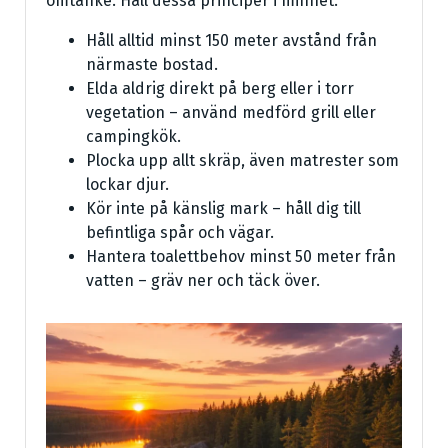
omtanke. Håll dessa principer i minnet:
Håll alltid minst 150 meter avstånd från
närmaste bostad.
Elda aldrig direkt på berg eller i torr
vegetation – använd medförd grill eller
campingkök.
Plocka upp allt skräp, även matrester som
lockar djur.
Kör inte på känslig mark – håll dig till
befintliga spår och vägar.
Hantera toalettbehov minst 50 meter från
vatten – gräv ner och täck över.